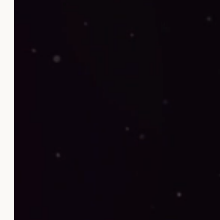
Port
Dis
Blo
Con