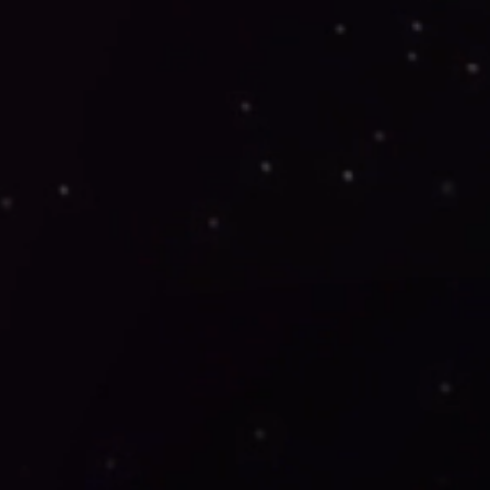
Qs
El
Política de
07
08
09
Contenedor
cookies (UE)