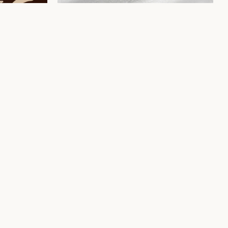
años
arcas
México, Estados Unidos, Francia, Italia y España.
 obsesión: que funcione, no solo que se vea bien.