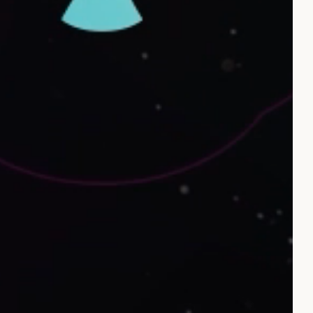
02
s
03
04
05