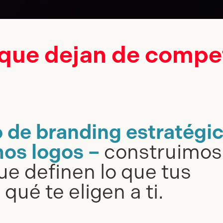
ue dejan de compet
 de branding estratégi
os logos –
construimos
e definen lo que tus
qué te eligen a ti.