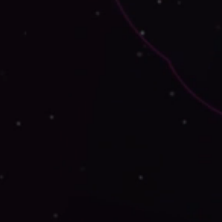
afolio
eño de Marca
g
tacto