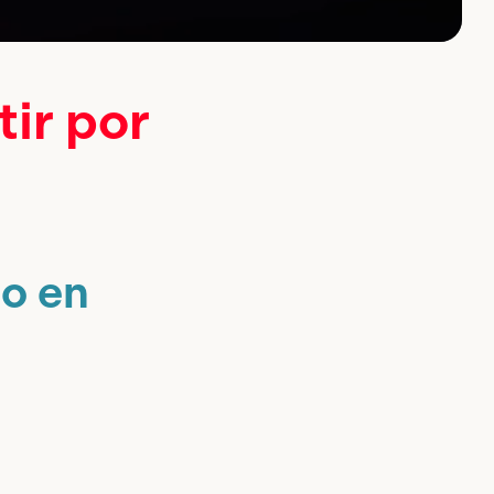
ir por
co en